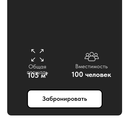
Рассадка
Театр
Класс
100 человек
60 человек
Гала-ужин
Кабаре
100 человек
-
U-shape
Общий стол
-
60 человек
Фуршет
100 человек