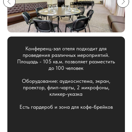
проведения различных мероприятий.
Площадь - 105 кв.м. позволяет разместить
до 100 человек
Оборудование: аудиосистема, экран,
проектор, флип-чарты, 2 микрофоны,
кликер-указка
Есть гардероб и зона для кофе-брейков
Вместимость
Общая
площадь
100 человек
105 м²
Забронировать