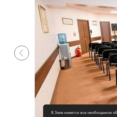
В Зале имеется все необходимое оборудов
различного формата мероприятий, Зону ре
ресторанного комплекса, рядом имеется г
Кофе-брейк, обед или фуршет возможно орг
Рядом с залом находится Выставочный зал,
(см. отдельный раздел). Имеется отдельна