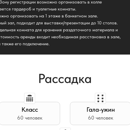
ть аренды входит необходимая расстановка в зале,
З
его подключение.
Рассадка
Класс
Гала-ужин
60 человек
60 человек
Общий стол
Фуршет
24 человека
90 человек