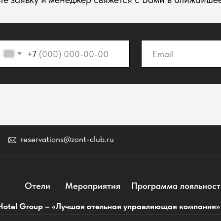
eservations@zont-club.ru
Отели
Мероприятия
Программа лояльности
Контакты
roup – «Лучшая отельная управляющая компания» по версии еже
2026. ООО "ЗОНТ Хотел Групп". Все права защищены