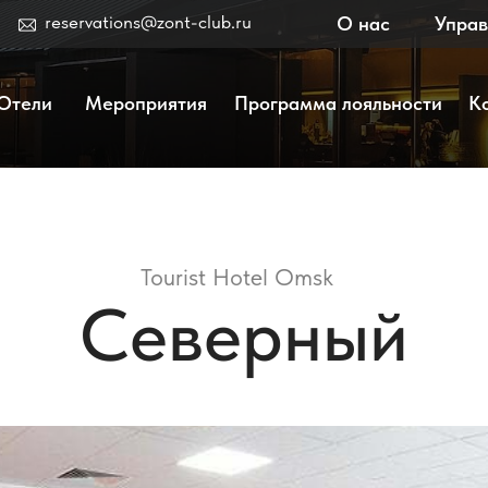
eservations@zont-club.ru
О нас
Управление
Де
Мероприятия
Программа лояльности
Контакты
Tourist Hotel Omsk
Северный