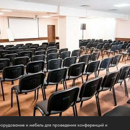
ание и мебель для проведения конференций и
гистрации возможно организовать в холле
ардероб и туалетные комнаты.
анизовать на 1 этаже в банкетном зале.
 подходит для выставки/презентации до 10 столов.
я комната для хранения раздаточного материала и