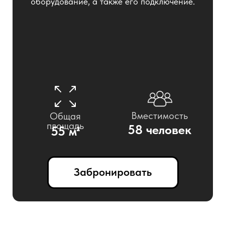
Рассадка
Театр
Класс
65 человек
30 человек
Гала-ужин
Кабаре
-
-
U-shape
Общий стол
21 человек
17 человека
Фуршет
30 человек