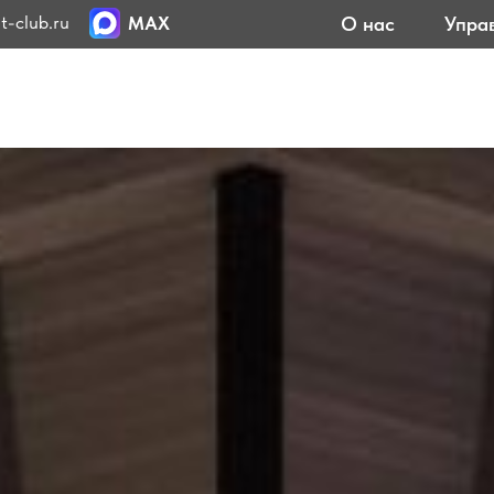
ru
О нас
Управление
Ко
MAX
Отели
Мероприятия
Програм